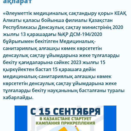
ақпарат
«Әлеуметтік медициналық сақтандыру қоры» КЕАҚ
Алматы қаласы бойынша филиалы Қазақстан
Республикасы Денсаулық сақтау министрінің 2020
жылғы 13 қарашадағы №ҚР ДСМ-194/2020
бұйрығымен бекітілген Медициналық-
санитариялық алғашқы көмек көрсететін
денсаулық сақтау ұйымдарына жеке тұлғаларды
бекіту қағидаларына сәйкес 2023 жылғы 15
қыркүйектен бастап 15 қарашаға дейін
медициналық-санитариялық алғашқы көмек
көрсететін денсаулық сақтау ұйымдарына жеке
тұлғаларды бекіту науқанының басталғаны туралы
хабарлайды.