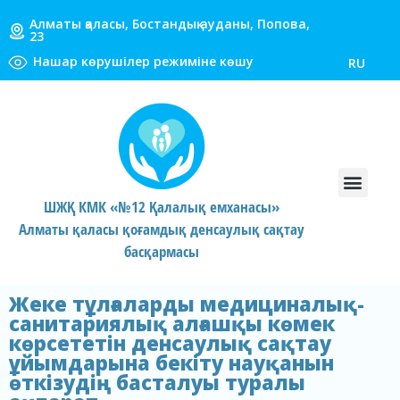
Алматы қаласы, Бостандық ауданы, Попова,
23
Нашар көрушілер режиміне көшу
RU
ШЖҚ КМК «№12 Қалалық емханасы»
Алматы қаласы қоғамдық денсаулық сақтау
басқармасы
Жеке тұлғаларды медициналық-
санитариялық алғашқы көмек
көрсететін денсаулық сақтау
ұйымдарына бекіту науқанын
өткізудің басталуы туралы