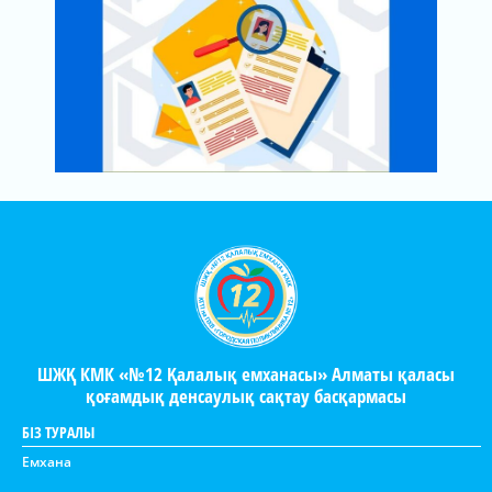
ШЖҚ КМК «№12 Қалалық емханасы» Алматы қаласы
қоғамдық денсаулық сақтау басқармасы
БІЗ ТУРАЛЫ
Емхана