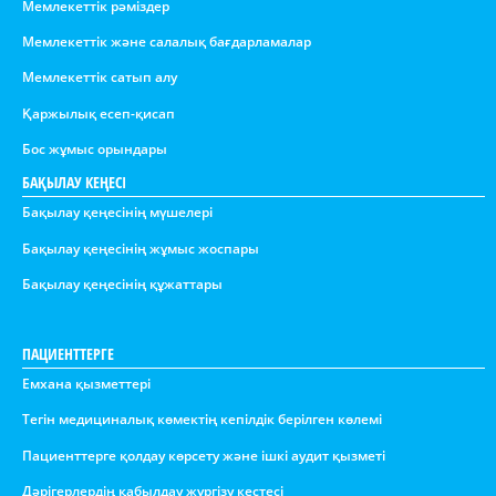
Мемлекеттік рәміздер
Мемлекеттік және салалық бағдарламалар
Мемлекеттік сатып алу
Қаржылық есеп-қисап
Бос жұмыс орындары
БАҚЫЛАУ КЕҢЕСІ
Бақылау қеңесінің мүшелері
Бақылау қеңесінің жұмыс жоспары
Бақылау қеңесінің құжаттары
ПАЦИЕНТТЕРГЕ
Емхана қызметтері
Тегін медициналық көмектің кепілдік берілген көлемі
Пациенттерге қолдау көрсету және ішкі аудит қызметі
Дәрігерлердің қабылдау жүргізу кестесі