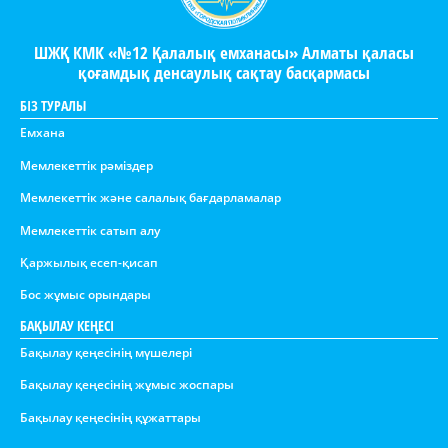
ШЖҚ КМК «№12 Қалалық емханасы» Алматы қаласы
қоғамдық денсаулық сақтау басқармасы
БІЗ ТУРАЛЫ
Емхана
Мемлекеттік рәміздер
Мемлекеттік және салалық бағдарламалар
Мемлекеттік сатып алу
Қаржылық есеп-қисап
Бос жұмыс орындары
БАҚЫЛАУ КЕҢЕСІ
Бақылау қеңесінің мүшелері
Бақылау қеңесінің жұмыс жоспары
Бақылау қеңесінің құжаттары