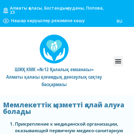
Алматы қаласы, Бостандық ауданы, Попова,
23
Нашар көрушілер режиміне көшу
RU
ШЖҚ КМК «№12 Қалалық емханасы»
Алматы қаласы қоғамдық денсаулық сақтау
басқармасы
Мемлекеттік қызметті қалай алуға
болады
Прикрепление к медицинской организации,
оказывающей первичную медико-санитарную