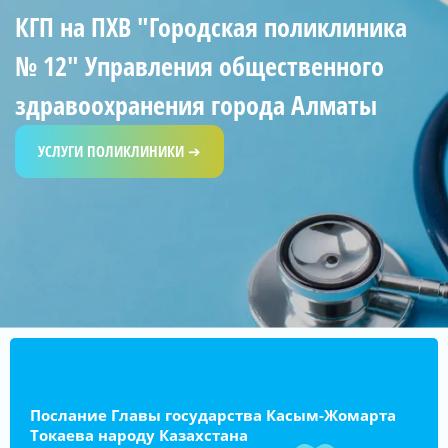
КГП на ПХВ "Городская поликлиника
№ 12" Управления общественного
здравоохранения города Алматы
УСЛУГИ ПОЛИКЛИНИКИ ➔
Послание Главы государства Касым-Жомарта
Токаева народу Казахстана